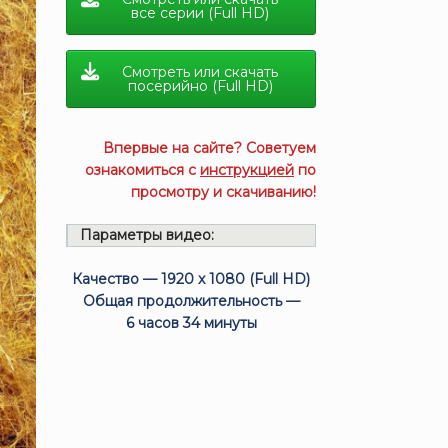
все серии (Full HD)
Смотреть или скачать
посерийно (Full HD)
Впервые на сайте? Советуем
ознакомиться с
инструкцией
по
просмотру и скачиванию!
Параметры видео:
Качество — 1920 x 1080 (Full HD)
Общая продолжительность —
6 часов 34 минуты