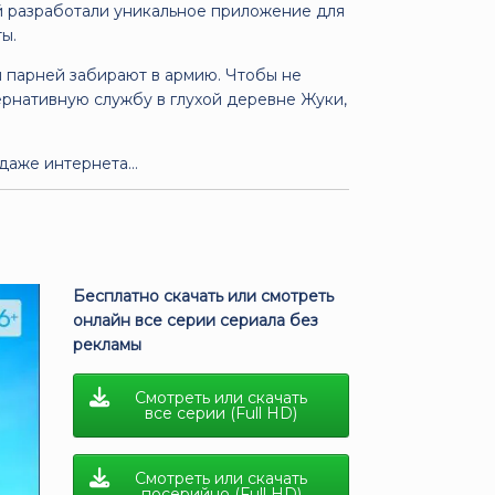
й разработали уникальное приложение для
ы.
 парней забирают в армию. Чтобы не
тернативную службу в глухой деревне Жуки,
 даже интернета…
Бесплатно скачать или смотреть
онлайн все серии сериала без
рекламы
Смотреть или скачать
все серии (Full HD)
Смотреть или скачать
посерийно (Full HD)