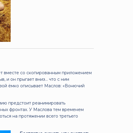
ает вместе со скопированным приложением
в, и он прыгает вниз… что с ним
азой ёмко описывает Маслов: «Вонючий
емию предстоит реанимировать
чных фронтах. У Маслова тем временем
оться на протяжении всего третьего