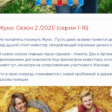
Жуки. Сезон 2 /2021/ (серии 1-16)
Не пытайтесь покинуть Жуки… Пусть даже за вами гоняется д
над душой стоит инвестор, предлагающий огромные деньги 
В новом сезоне главные герои сериала – Никита, Дэн и Арте
приложением для знакомств под присмотром инвестора, кото
живёт тут, несмотря на сопротивление участкового Маслова.
Тот в свою очередь сталкивается с новой проблемой: в дерев
Школы полиции.