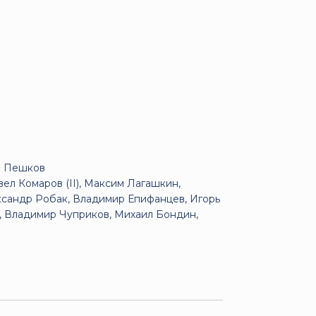
м Пешков
ел Комаров (II), Максим Лагашкин,
ксандр Робак, Владимир Епифанцев, Игорь
к, Владимир Чуприков, Михаил Бондин,