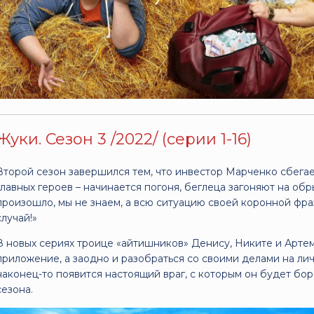
Жуки. Сезон 3 /2022/ (серии 1-16)
Второй сезон завершился тем, что инвестор Марченко сбег
главных героев – начинается погоня, беглеца загоняют на обры
произошло, мы не знаем, а всю ситуацию своей коронной фр
случай!»
В новых сериях троице «айтишников» Денису, Никите и Арт
приложение, а заодно и разобраться со своими делами на ли
наконец-то появится настоящий враг, с которым он будет бор
сезона.