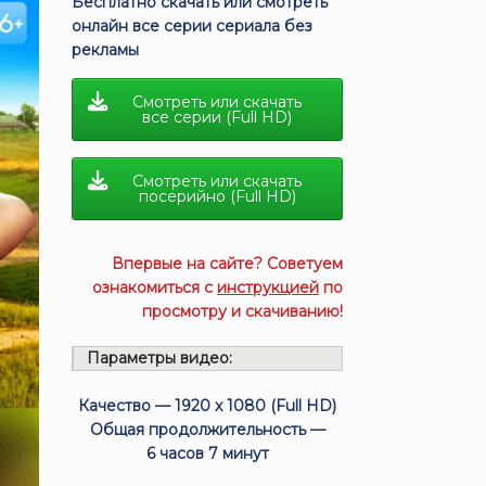
Бесплатно скачать или смотреть
онлайн все серии сериала без
рекламы
Смотреть или скачать
все серии (Full HD)
Смотреть или скачать
посерийно (Full HD)
Впервые на сайте? Советуем
ознакомиться с
инструкцией
по
просмотру и скачиванию!
Параметры видео:
Качество — 1920 x 1080 (Full HD)
Общая продолжительность —
6 часов 7 минут