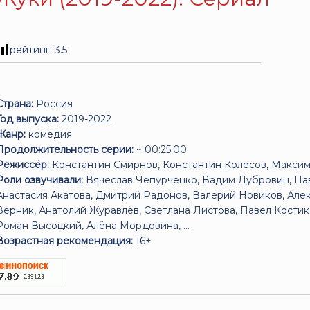
рейтинг:
3.5
Страна:
Россия
Год выпуска:
2019-2022
Жанр:
комедия
Продолжительность серии:
~ 00:25:00
Режиссёр:
Константин Смирнов, Константин Колесов, Макси
Роли озвучивали:
Вячеслав Чепурченко, Вадим Дубровин, Пав
Анастасия Акатова, Дмитрий Радонов, Валерий Новиков, Але
Верник, Анатолий Журавлёв, Светлана Листова, Павел Кости
Роман Высоцкий, Алёна Мордовина, ...
Возрастная рекомендация:
16+