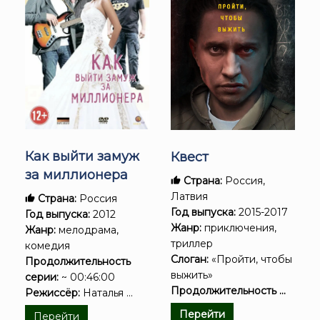
Как выйти замуж
Квест
за миллионера
Страна:
Россия,
Латвия
Страна:
Россия
Год выпуска:
2015-2017
Год выпуска:
2012
Жанр:
приключения,
Жанр:
мелодрама,
триллер
комедия
Слоган:
«Пройти, чтобы
Продолжительность
выжить»
серии:
~ 00:46:00
Продолжительность ...
Режиссёр:
Наталья ...
Перейти
Перейти