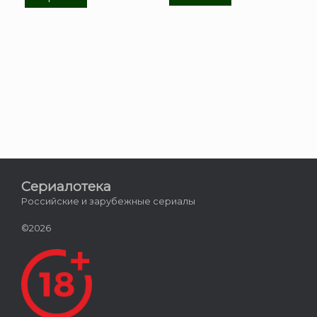
Сериалотека
Российские и зарубежные сериалы
©2026