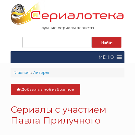
Skip
to
content
лучшие сериалы планеты
Запрос
для
поиска:
МЕНЮ
Главная
»
Актёры
Добавить в моё избранное
Сериалы с участием
Павла Прилучного