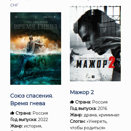
СНГ
Мажор 2
Союз спасения.
Страна:
Россия
Время гнева
Год выпуска:
2016
Страна:
Россия
Жанр:
драма, криминал
Год выпуска:
2022
Слоган:
«Умереть,
Жанр:
история,
чтобы родиться»