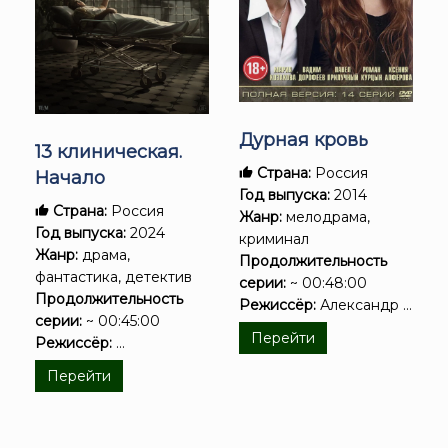
Дурная кровь
13 клиническая.
Страна:
Россия
Начало
Год выпуска:
2014
Страна:
Россия
Жанр:
мелодрама,
Год выпуска:
2024
криминал
Жанр:
драма,
Продолжительность
фантастика, детектив
серии:
~ 00:48:00
Продолжительность
Режиссёр:
Александр ...
серии:
~ 00:45:00
Перейти
Режиссёр:
...
Перейти