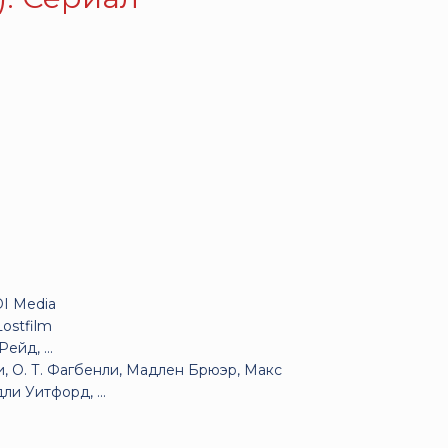
DI Media
Lostfilm
йд, ...
, О. Т. Фагбенли, Мадлен Брюэр, Макс
и Уитфорд, ...