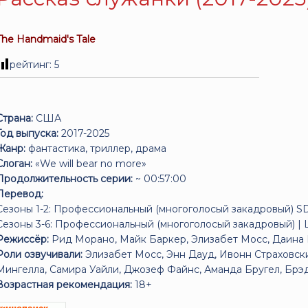
The Handmaid's Tale
рейтинг:
5
Страна:
США
Год выпуска:
2017-2025
Жанр:
фантастика, триллер, драма
Слоган:
«We will bear no more»
Продолжительность серии:
~ 00:57:00
Перевод:
Сезоны 1-2: Профессиональный (многоголосый закадровый) S
Сезоны 3-6: Профессиональный (многоголосый закадровый) |
Режиссёр:
Рид Морано, Майк Баркер, Элизабет Мосс, Даина Ре
Роли озвучивали:
Элизабет Мосс, Энн Дауд, Ивонн Страховски
Мингелла, Самира Уайли, Джозеф Файнс, Аманда Бругел, Брэдл
Возрастная рекомендация:
18+