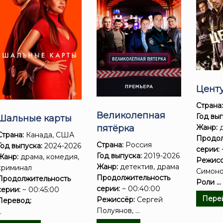
Цент
Страна
Великолепная
Год вып
Шальные карты
пятёрка
Жанр:
д
Страна:
Канада, США
Продол
Страна:
Россия
Год выпуска:
2024-2026
серии:
Год выпуска:
2019-2026
Жанр:
драма, комедия,
Режисс
Жанр:
детектив, драма
криминал
Симон
Продолжительность
Продолжительность
Роли ...
серии:
~ 00:40:00
серии:
~ 00:45:00
Пере
Режиссёр:
Сергей
Перевод:
Полуянов, ...
..