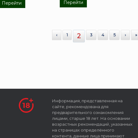
Перейти
Перейти
‹
1
2
3
4
5
›
»
Информация, представленная на
сайте, рекомендована для
предварительного ознакомления
лицами, старше 18 лет. На основании
возрастных рекомендаций, указанных
на страницах определённого
контента, данные лица принимают