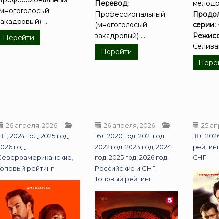
Профессиональный
Перевод:
мелод
(многоголосый
Профессиональный
Продол
закадровый) ...
(многоголосый
серии:
закадровый) ...
Режисс
Перейти
Селивано
Перейти
Пере
26 апреля, 2026
26 апреля, 2026
25 ап
18+
,
2024 год
,
2025 год
,
16+
,
2020 год
,
2021 год
,
18+
,
202
2026 год
,
2022 год
,
2023 год
,
2024
рейтин
Североамериканские
,
год
,
2025 год
,
2026 год
,
СНГ
Топовый рейтинг
Российские и СНГ
,
Топовый рейтинг