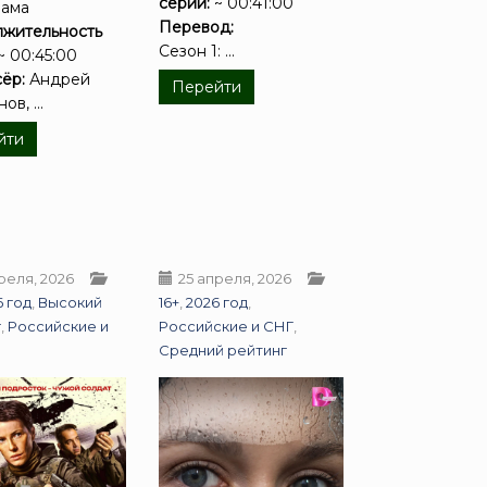
серии:
~ 00:41:00
рама
Перевод:
жительность
Сезон 1: ...
~ 00:45:00
ёр:
Андрей
Перейти
в, ...
йти
реля, 2026
25 апреля, 2026
6 год
,
Высокий
16+
,
2026 год
,
г
,
Российские и
Российские и СНГ
,
Средний рейтинг