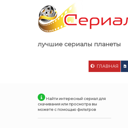
Skip
to
content
лучшие сериалы планеты
ГЛАВНАЯ
Найти интересный сериал для
скачивания или просмотра вы
можете с помощью фильтров