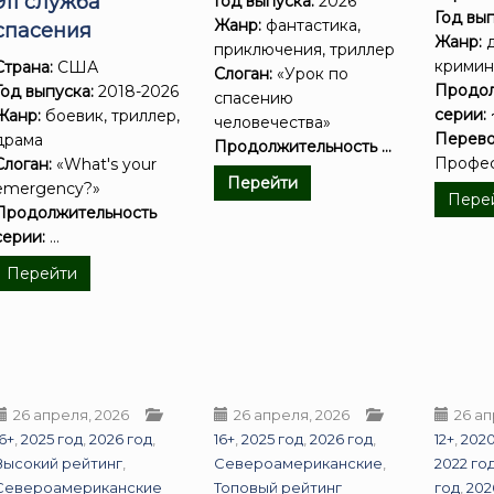
911 служба
Год выпуска:
2026
Год вып
Жанр:
фантастика,
спасения
Жанр:
д
приключения, триллер
кримин
Страна:
США
Слоган:
«Урок по
Продол
Год выпуска:
2018-2026
спасению
серии:
Жанр:
боевик, триллер,
человечества»
Перево
драма
Продолжительность ...
Профес
Слоган:
«What's your
Перейти
emergency?»
Пере
Продолжительность
серии:
...
Перейти
26 апреля, 2026
26 апреля, 2026
26 ап
16+
,
2025 год
,
2026 год
,
16+
,
2025 год
,
2026 год
,
12+
,
2020
Высокий рейтинг
,
Североамериканские
,
2022 го
Североамериканские
Топовый рейтинг
год
,
202