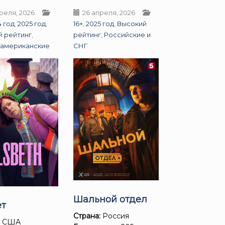
реля, 2026
26 апреля, 2026
4 год
,
2025 год
,
16+
,
2025 год
,
Высокий
й рейтинг
,
рейтинг
,
Российские и
американские
СНГ
Шальной отдел
ет
Страна:
Россия
:
США