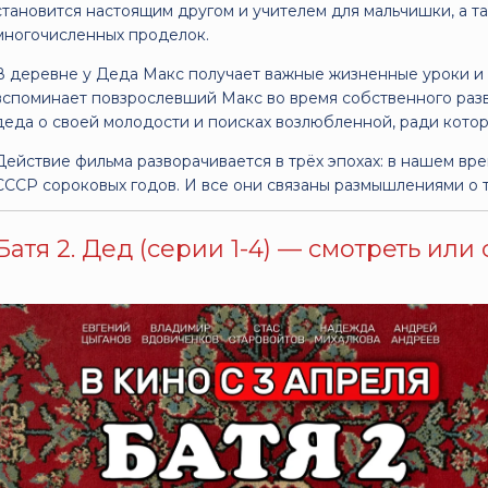
становится настоящим другом и учителем для мальчишки, а т
многочисленных проделок.
В деревне у Деда Макс получает важные жизненные уроки и 
вспоминает повзрослевший Макс во время собственного разв
деда о своей молодости и поисках возлюбленной, ради котор
Действие фильма разворачивается в трёх эпохах: в нашем вр
СССР сороковых годов. И все они связаны размышлениями о т
Батя 2. Дед (серии 1-4) — смотреть или 