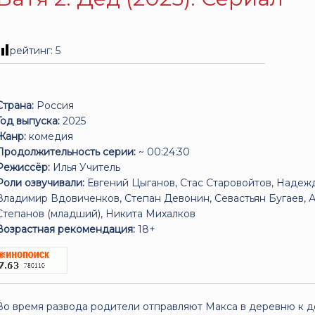
рейтинг:
5
Страна:
Россия
Год выпуска:
2025
Жанр:
комедия
Продолжительность серии:
~ 00:24:30
Режиссёр:
Илья Учитель
Роли озвучивали:
Евгений Цыганов, Стас Старовойтов, Надежд
Владимир Вдовиченков, Степан Девонин, Севастьян Бугаев, 
Степанов (младший), Никита Михалков
Возрастная рекомендация:
18+
Во время развода родители отправляют Макса в деревню к д