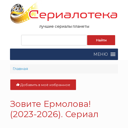
Skip
to
content
лучшие сериалы планеты
Запрос
для
поиска:
МЕНЮ
Главная
Добавить в моё избранное
Зовите Ермолова!
(2023-2026). Сериал