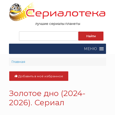
Skip
to
content
лучшие сериалы планеты
Запрос
для
поиска:
МЕНЮ
Главная
Добавить в моё избранное
Золотое дно (2024-
2026). Сериал