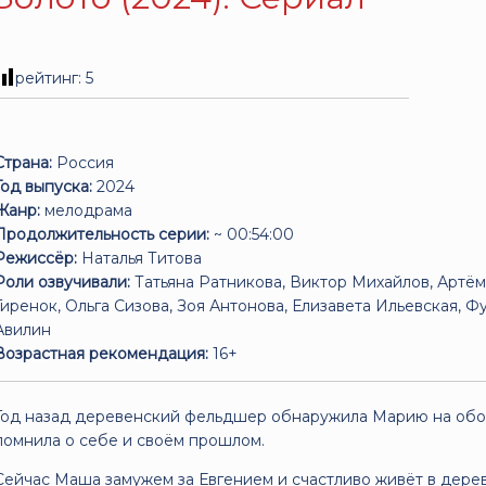
рейтинг:
5
Страна:
Россия
Год выпуска:
2024
Жанр:
мелодрама
Продолжительность серии:
~ 00:54:00
Режиссёр:
Наталья Титова
Роли озвучивали:
Татьяна Ратникова, Виктор Михайлов, Артём
Гиренок, Ольга Сизова, Зоя Антонова, Елизавета Ильевская, 
Авилин
Возрастная рекомендация:
16+
Год назад деревенский фельдшер обнаружила Марию на обоч
помнила о себе и своём прошлом.
Сейчас Маша замужем за Евгением и счастливо живёт в дере