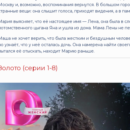
Москву и, возможно, воспоминания вернутся. В большом гор
странные вещи: она слышит голоса, приходят видения, а в па
Мария выясняет, что её настоящее имя — Лена, она была в с
потомственного цыгана Яна и ушла из дома. Мама Лены не пе
Маша не хочет верить, что была жестким и бездушным челове
но узнаёт, что у неё осталась дочь. Она намерена найти своег
пытался её отыскать, находит Марию раньше.
Золото (серии 1-8)