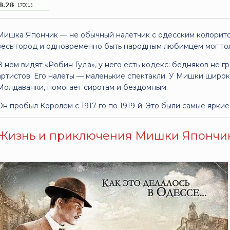
Мишка Япончик — не обычный налётчик с одесским колоритом
весь город и одновременно быть народным любимцем мог то
В нём видят «Робин Гуда», у него есть кодекс: бедняков не гр
артистов. Его налёты — маленькие спектакли. У Мишки широк
Молдаванки, помогает сиротам и бездомным.
Он пробыл Королём с 1917-го по 1919-й. Это были самые ярки
Жизнь и приключения Мишки Япончика. 