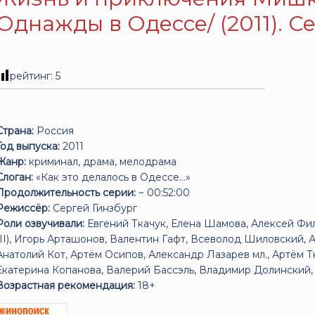
Однажды в Одессе/ (2011). С
рейтинг:
5
Страна:
Россия
Год выпуска:
2011
Жанр:
криминал, драма, мелодрама
Слоган:
«Как это делалось в Одессе...»
Продолжительность серии:
~ 00:52:00
Режиссёр:
Сергей Гинзбург
Роли озвучивали:
Евгений Ткачук, Елена Шамова, Алексей Ф
(II), Игорь Арташонов, Валентин Гафт, Всеволод Шиловский, 
Анатолий Кот, Артём Осипов, Александр Лазарев мл., Артём Т
Екатерина Копанова, Валерий Бассэль, Владимир Долинский, .
Возрастная рекомендация:
18+