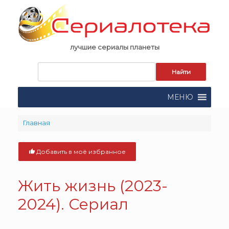
Skip
to
content
лучшие сериалы планеты
Запрос
для
поиска:
МЕНЮ
Главная
Добавить в моё избранное
Жить жизнь (2023-
2024). Сериал