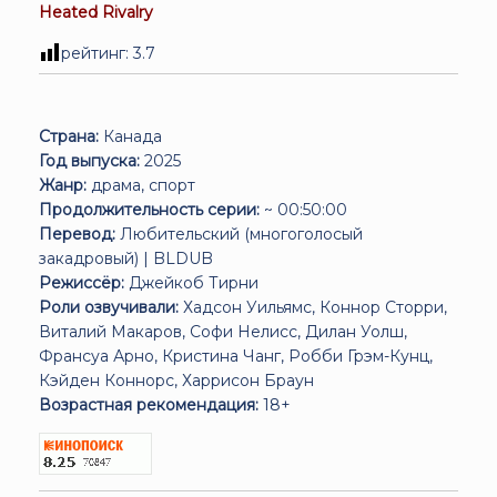
Heated Rivalry
рейтинг:
3.7
Страна:
Канада
Год выпуска:
2025
Жанр:
драма, спорт
Продолжительность серии:
~ 00:50:00
Перевод:
Любительский (многоголосый
закадровый)
|
BLDUB
Режиссёр:
Джейкоб Тирни
Роли озвучивали:
Хадсон Уильямс, Коннор Сторри,
Виталий Макаров, Софи Нелисс, Дилан Уолш,
Франсуа Арно, Кристина Чанг, Робби Грэм-Кунц,
Кэйден Коннорс, Харрисон Браун
Возрастная рекомендация:
18+