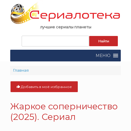
Skip
to
content
лучшие сериалы планеты
Запрос
для
поиска:
МЕНЮ
Главная
Добавить в моё избранное
Жаркое соперничество
(2025). Сериал