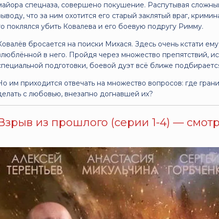
майора спецназа, совершено покушение. Распутывая сложный
выводу, что за ним охотится его старый заклятый враг, крими
то поклялся убить Ковалева и его боевую подругу Римму.
Ковалёв бросается на поиски Михася. Здесь очень кстати ем
влюблённой в него. Пройдя через множество препятствий, ис
специальной подготовки, боевой дуэт всё ближе подбираетс
Но им приходится отвечать на множество вопросов: где гран
делать с любовью, внезапно догнавшей их?
Взрыв из прошлого (серии 1-4) — смотр