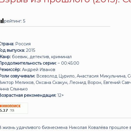
рейтинг:
5
Страна:
Россия
Год выпуска:
2015
Жанр:
боевик, детектив, криминал
Продолжительность серии:
~ 00:45:00
Режиссёр:
Андрей Иванов
Роли озвучивали:
Всеволод Цурило, Анастасия Микульчина, С
Виктор Мелихов, Оксана Скакун, Леонид Ворон, Евгений Сав
Анна Слынько
Возрастная рекомендация:
12+
В жизнь удачливого бизнесмена Николая Ковалёва прошлое в