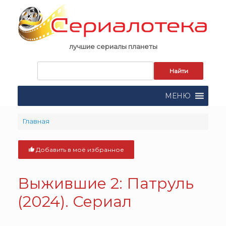
Skip
to
content
лучшие сериалы планеты
Запрос
для
поиска:
МЕНЮ
Главная
Добавить в моё избранное
Выжившие 2: Патруль
(2024). Сериал