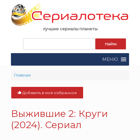
Skip
to
content
лучшие сериалы планеты
Запрос
для
поиска:
МЕНЮ
Главная
Добавить в моё избранное
Выжившие 2: Круги
(2024). Сериал