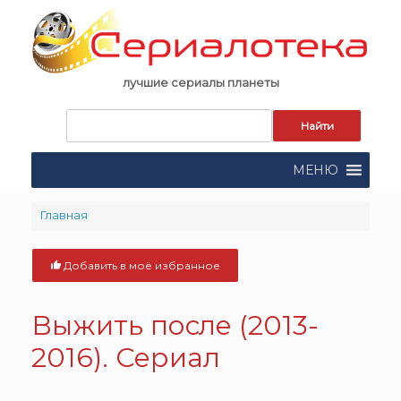
Skip
to
content
лучшие сериалы планеты
Запрос
для
поиска:
МЕНЮ
Главная
Добавить в моё избранное
Выжить после (2013-
2016). Сериал