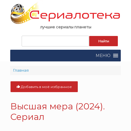
Skip
to
content
лучшие сериалы планеты
Запрос
для
поиска:
МЕНЮ
Главная
Добавить в моё избранное
Высшая мера (2024).
Сериал