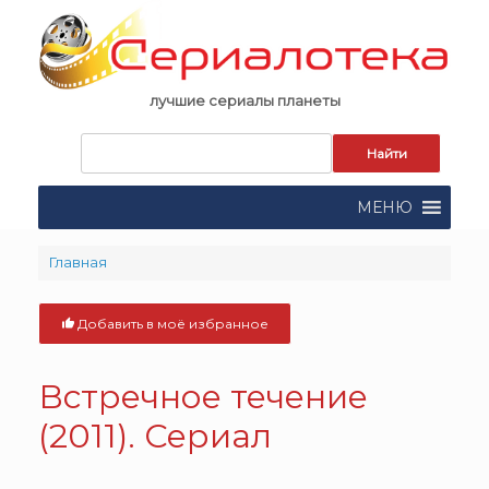
Skip
to
content
лучшие сериалы планеты
Запрос
для
поиска:
МЕНЮ
Главная
Добавить в моё избранное
Встречное течение
(2011). Сериал