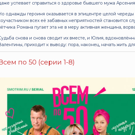
даже успевает справиться о здоровье бывшего мужа Арсения,
Но однажды героиня оказывается в эпицентре целой череды
соучастником всех её забавных неприятностей становится с
лётчика Романа пугает эта не в меру активная женщина, ворв
Судьба снова и снова сводит их вместе, и Юлия, вдохновлён
Валентины, приходит к выводу: пора, наконец, начать жить для
Всем по 50 (серии 1-8)