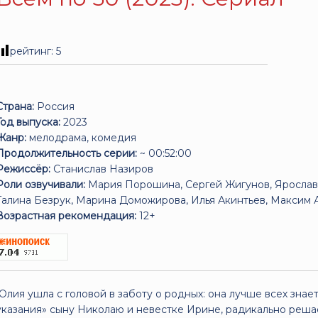
рейтинг:
5
Страна:
Россия
Год выпуска:
2023
Жанр:
мелодрама, комедия
Продолжительность серии:
~ 00:52:00
Режиссёр:
Станислав Назиров
Роли озвучивали:
Мария Порошина, Сергей Жигунов, Ярослав 
Галина Безрук, Марина Доможирова, Илья Акинтьев, Максим 
Возрастная рекомендация:
12+
Юлия ушла с головой в заботу о родных: она лучше всех знает
указания» сыну Николаю и невестке Ирине, радикально реш