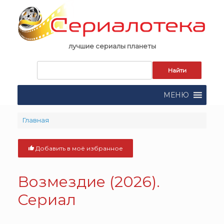
Skip
to
content
лучшие сериалы планеты
Запрос
для
поиска:
МЕНЮ
Главная
Добавить в моё избранное
Возмездие (2026).
Сериал