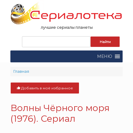
Skip
to
content
лучшие сериалы планеты
Запрос
для
поиска:
МЕНЮ
Главная
Добавить в моё избранное
Волны Чёрного моря
(1976). Сериал