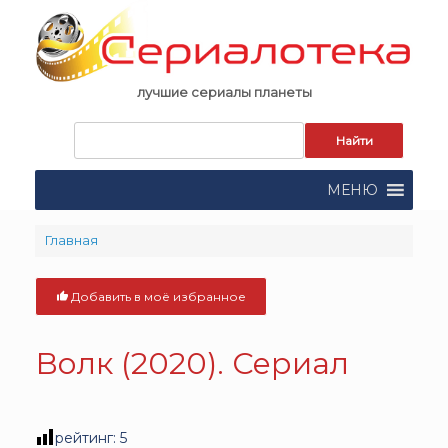
Skip
to
content
лучшие сериалы планеты
Запрос
для
поиска:
МЕНЮ
Главная
Добавить в моё избранное
Волк (2020). Сериал
рейтинг:
5