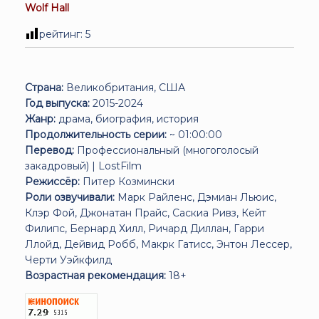
Wolf Hall
рейтинг:
5
Страна:
Великобритания, США
Год выпуска:
2015-2024
Жанр:
драма, биография, история
Продолжительность серии:
~ 01:00:00
Перевод:
Профессиональный (многоголосый
закадровый) | LostFilm
Режиссёр:
Питер Козмински
Роли озвучивали:
Марк Райленс, Дэмиан Льюис,
Клэр Фой, Джонатан Прайс, Саскиа Ривз, Кейт
Филипс, Бернард Хилл, Ричард Диллан, Гарри
Ллойд, Дейвид Робб, Макрк Гатисс, Энтон Лессер,
Черти Уэйкфилд
Возрастная рекомендация:
18+