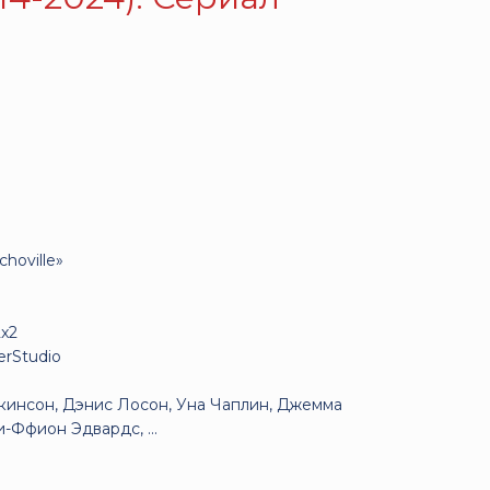
hoville»
2x2
rStudio
кинсон, Дэнис Лосон, Уна Чаплин, Джемма
-Ффион Эдвардс, ...