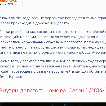
В каждом эпизоде разные персонажи попадают в самые стран
всегда происходит в доме номер девять.
По жанровой принадлежности тяготеет в основном к чёрной к
некомедийные серии, а последняя серия каждого сезона — о
количеством неожиданных сюжетных поворотов, безумной и 
смертей, преступлений, сумасшествия, кошмарных медицински
хэппи-эндов не намного больше, чем в каком-нибудь «Чёрном
Кроме того, у сериала есть две фишки: во-первых, каждая с
номером «9», чем и объясняется название. Во-вторых, несмот
сюжет и совершенно разных персонажей, в каждой обязатель
Рис Шерсмит.
Внутри девятого номера. Сезон 1 /2014/ 