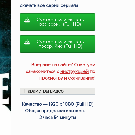
скачать все серии сериала
Смотреть или скачать
все серии (Full HD)
Смотреть или скачать
посерийно (Full HD)
Впервые на сайте? Советуем
ознакомиться с
инструкцией
по
просмотру и скачиванию!
Параметры видео:
Качество — 1920 x 1080 (Full HD)
Общая продолжительность —
2 часа 54 минуты