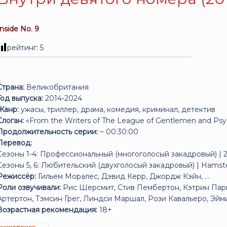
Inside No. 9
рейтинг:
5
Страна:
Великобритания
Год выпуска:
2014-2024
Жанр:
ужасы, триллер, драма, комедия, криминал, детектив
Слоган:
«From the Writers of The League of Gentlemen and Psyc
Продолжительность серии:
~ 00:30:00
Перевод:
Сезоны 1-4: Профессиональный (многоголосый закадровый) | 
Сезоны 5, 6: Любительский (двухголосый закадровый) |
Hamste
Режиссёр:
Гильем Моралес, Дэвид Керр, Джордж Кэйн, ...
Роли озвучивали:
Рис Шерсмит, Стив Пембертон, Кэтрин Пар
Артертон, Тэмсин Грег, Линдси Маршал, Рози Кавальеро, Эйми
Возрастная рекомендация:
18+