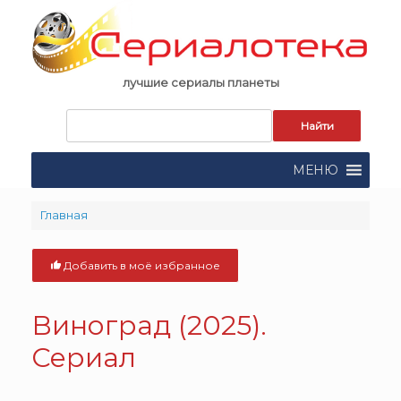
Skip
to
content
лучшие сериалы планеты
Запрос
для
поиска:
МЕНЮ
Главная
Добавить в моё избранное
Виноград (2025).
Сериал