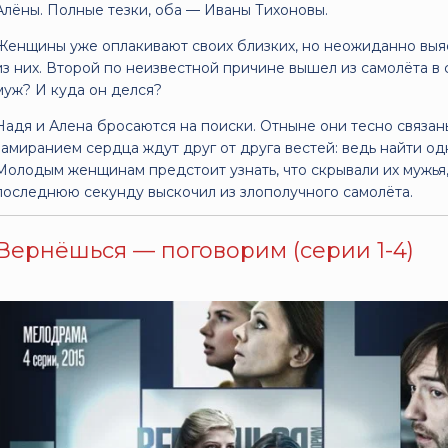
Алёны. Полные тезки, оба — Иваны Тихоновы.
Женщины уже оплакивают своих близких, но неожиданно выяс
из них. Второй по неизвестной причине вышел из самолёта в
муж? И куда он делся?
Надя и Алена бросаются на поиски. Отныне они тесно связа
замиранием сердца ждут друг от друга вестей: ведь найти од
Молодым женщинам предстоит узнать, что скрывали их мужья, 
последнюю секунду выскочил из злополучного самолёта.
Вернёшься — поговорим (серии 1-4)