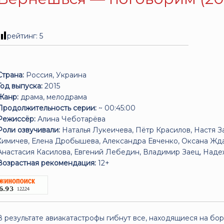
рейтинг:
5
Страна:
Россия, Украина
Год выпуска:
2015
Жанр:
драма, мелодрама
Продолжительность серии:
~ 00:45:00
Режиссёр:
Алина Чеботарёва
Роли озвучивали:
Наталья Лукеичева, Пётр Красилов, Настя 
Химичев, Елена Дробышева, Александра Евченко, Оксана Жда
Анастасия Касилова, Евгений Лебедин, Владимир Заец, Над
Возрастная рекомендация:
12+
В результате авиакатастрофы гибнут все, находящиеся на бор