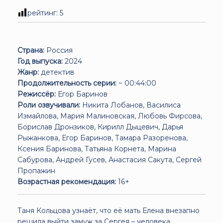
рейтинг:
5
Страна:
Россия
Год выпуска:
2024
Жанр:
детектив
Продолжительность серии:
~ 00:44:00
Режиссёр:
Егор Баринов
Роли озвучивали:
Никита Лобанов, Василиса
Измайлова, Мария Малиновская, Любовь Фирсова,
Борислав Дронзиков, Кирилл Дыцевич, Дарья
Рыжанкова, Егор Баринов, Тамара Разоренова,
Ксения Баринова, Татьяна Корнета, Марина
Сабурова, Андрей Гусев, Анастасия Сакута, Сергей
Пропажин
Возрастная рекомендация:
16+
Таня Кольцова узнаёт, что её мать Елена внезапно
решила выйти замуж за Сергея – человека