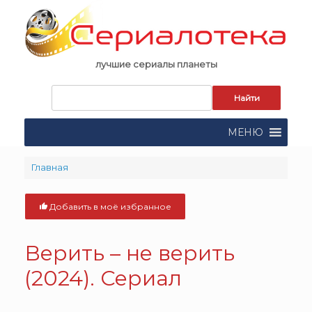
Skip
to
content
лучшие сериалы планеты
Запрос
для
поиска:
МЕНЮ
Главная
Добавить в моё избранное
Верить – не верить
(2024). Сериал