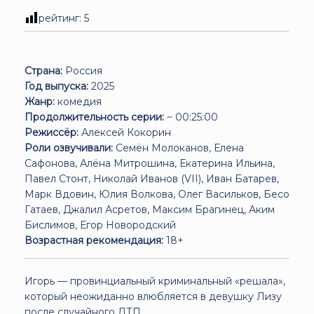
рейтинг:
5
Страна:
Россия
Год выпуска:
2025
Жанр:
комедия
Продолжительность серии:
~ 00:25:00
Режиссёр:
Алексей Кокорин
Роли озвучивали:
Семён Молоканов, Елена
Сафонова, Алёна Митрошина, Екатерина Ильина,
Павел Стонт, Николай Иванов (VII), Иван Батарев,
Марк Вдовин, Юлия Волкова, Олег Васильков, Бесо
Гатаев, Джалил Асретов, Максим Брагинец, Аким
Бислимов, Егор Новородский
Возрастная рекомендация:
18+
Игорь — провинциальный криминальный «решала»,
который неожиданно влюбляется в девушку Лизу
после случайного ДТП.