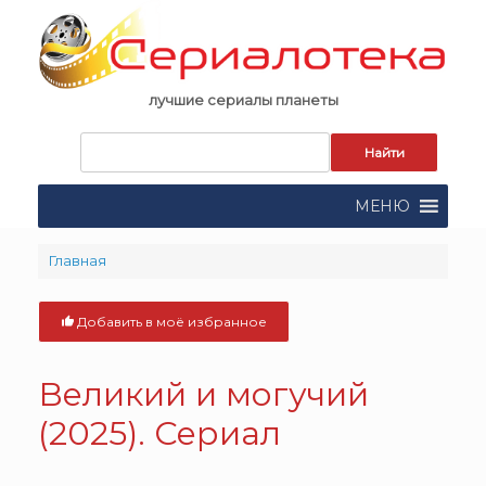
Skip
to
content
лучшие сериалы планеты
Запрос
для
поиска:
МЕНЮ
Главная
Добавить в моё избранное
Великий и могучий
(2025). Сериал