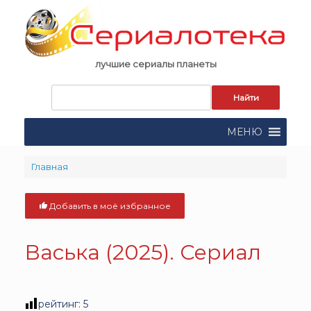
Skip
to
content
лучшие сериалы планеты
Запрос
для
поиска:
МЕНЮ
Главная
Добавить в моё избранное
Васька (2025). Сериал
рейтинг:
5