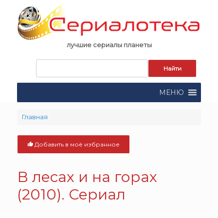
Skip
to
content
лучшие сериалы планеты
Запрос
для
поиска:
МЕНЮ
Главная
Добавить в моё избранное
В лесах и на горах
(2010). Сериал