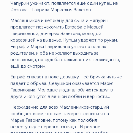
Чапурин ужинают, появляется ещё один купец из
Розгова – Гаврила Маркелыч Залетов.
Масленников ищет жену для сына и Чапурин
предлагает познакомить Евграфа с Марьей
Гавриловной, дочерью Залетова, молодой
красавицей на выданье. Купцы ударяют по рукам.
Евграф и Марья Гавриловна узнают о планах
родителей, и оба не желают выходить за
незнакомца, но судьба сталкивает их неожиданно,
ещё до смотрин.
Евграф спасает в поле девушку – её бричка чуть не
падает с обрыва. Девушкой оказывается Марья
Гавриловна. Молодые люди влюбляются друг в
друга и клянутся в вечной любви и верности…
Неожиданно для всех Масленников-старший
сообщает всем, что сам намерен жениться на
Марье Гавриловне, потому как полюбил
невестушку с первого взгляда… В романе