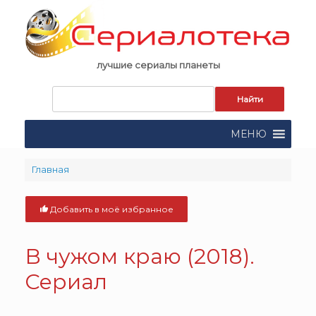
Skip
to
content
лучшие сериалы планеты
Запрос
для
поиска:
МЕНЮ
Главная
Добавить в моё избранное
В чужом краю (2018).
Сериал