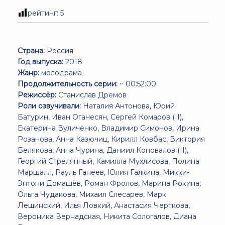
рейтинг:
5
Страна:
Россия
Год выпуска:
2018
Жанр:
мелодрама
Продолжительность серии:
~ 00:52:00
Режиссёр:
Станислав Дремов
Роли озвучивали:
Наталия Антонова, Юрий
Батурин, Иван Оганесян, Сергей Комаров (II),
Екатерина Вуличенко, Владимир Симонов, Ирина
Розанова, Анна Казючиц, Кирилл Ковбас, Виктория
Белякова, Анна Чурина, Даниил Коновалов (II),
Георгий Стрелянный, Камилла Мухлисова, Полина
Маршалл, Рауль Ганеев, Юлия Галкина, Микки-
Энтони Домашёв, Роман Фролов, Марина Рокина,
Ольга Чудакова, Михаил Слесарев, Марк
Лещинский, Илья Ловкий, Анастасия Черткова,
Вероника Вернадская, Никита Сологалов, Диана