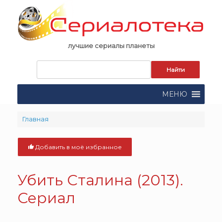
Skip
to
content
лучшие сериалы планеты
Запрос
для
поиска:
МЕНЮ
Главная
Добавить в моё избранное
Убить Сталина (2013).
Сериал