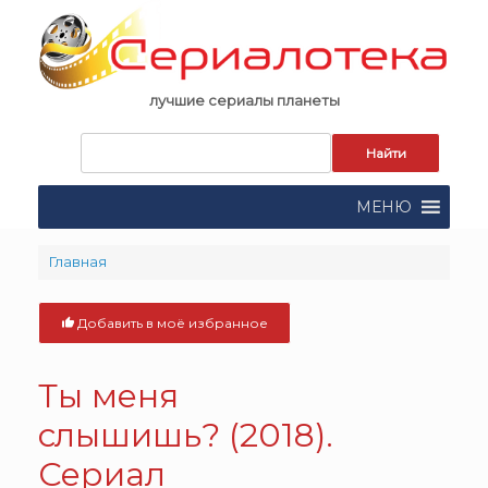
Skip
to
content
лучшие сериалы планеты
Запрос
для
поиска:
МЕНЮ
Главная
Добавить в моё избранное
Ты меня
слышишь? (2018).
Сериал