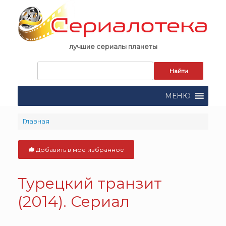
Skip
to
content
лучшие сериалы планеты
Запрос
для
поиска:
МЕНЮ
Главная
Добавить в моё избранное
Турецкий транзит
(2014). Сериал