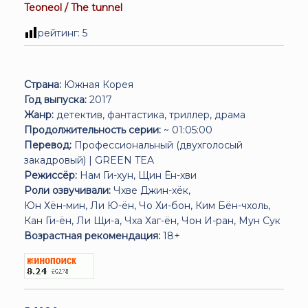
Teoneol / The tunnel
рейтинг:
5
Страна:
Южная Корея
Год выпуска:
2017
Жанр:
детектив, фантастика, триллер, драма
Продолжительность серии:
~ 01:05:00
Перевод:
Профессиональный (двухголосый
закадровый) | GREEN TEA
Режиссёр:
Нам Ги-хун, Щин Ён-хви
Роли озвучивали:
Чхве Джин-хёк,
Юн Хён-мин, Ли Ю-ён, Чо Хи-бон, Ким Бён-чхоль,
Кан Ги-ён, Ли Щи-а, Чха Хаг-ён, Чон И-ран, Мун Сук
Возрастная рекомендация:
18+