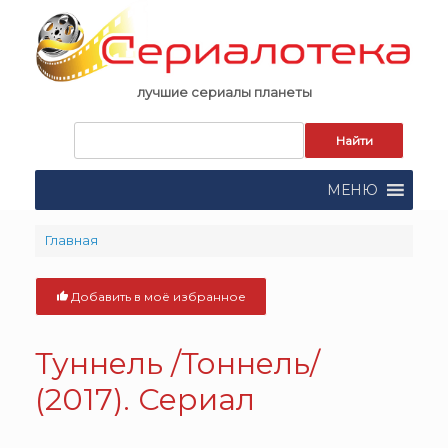
Skip
to
content
лучшие сериалы планеты
Запрос
для
поиска:
МЕНЮ
Главная
Добавить в моё избранное
Туннель /Тоннель/
(2017). Сериал