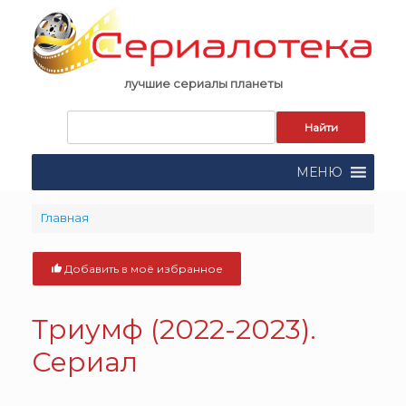
Skip
to
content
лучшие сериалы планеты
Запрос
для
поиска:
МЕНЮ
Главная
Добавить в моё избранное
Триумф (2022-2023).
Сериал