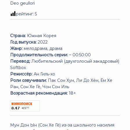
Deo geullori
рейтинг:
5
Страна:
Южная Корея
Год выпуска:
2022
Жанр:
мелодрама, драма
Продолжительность серии:
~ 00:50:00
Перевод:
Любительский (двухголосый закадровый)
Softbox
Режиссёр:
Ан Гиль-хо
Роли озвучивали:
Пак Сон Хун, Ли До Хён, Ём Хе
Ран, Сон Хе Гё, Чон Сон Иль
Возрастная рекомендация:
18+
Мун Дон Ын (Сон Хе Гё) из-за школьного насилия