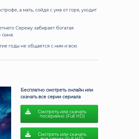
трофе, а мать, сойдя с ума от горя, уходит
летнего Сережу забирает богатая
 сына.
гие годы не общается с ним и всю
Бесплатно смотреть онлайн или
скачать все серии сериала
Смотреть или скачать
посерийно (Full HD)
Смотреть или скачать
все серии (Full HD)