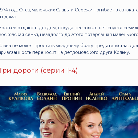
1974 год. Отец маленьких Славы и Сережи погибает в автокатас
из дома.
Братьев отдают в детдом, откуда несколько лет спустя семи
московская семья, незадолго до этого потерявшая маленького
Слава не может простить младшему брату предательства, дол
привязанность переносит на детдомовского друга Кольку.
Три дороги (серии 1-4)