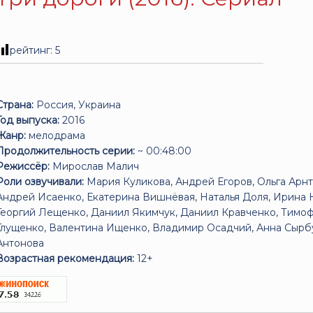
рейтинг:
5
Страна:
Россия, Украина
Год выпуска:
2016
Жанр:
мелодрама
Продолжительность серии:
~ 00:48:00
Режиссёр:
Мирослав Малич
Роли озвучивали:
Мария Куликова, Андрей Егоров, Ольга Арнт
Андрей Исаенко, Екатерина Вишнёвая, Наталья Доля, Ирина 
Георгий Лещенко, Даниил Якимчук, Даниил Кравченко, Тимоф
Глущенко, Валентина Ищенко, Владимир Осадчий, Анна Сырбу
Антонова
Возрастная рекомендация:
12+