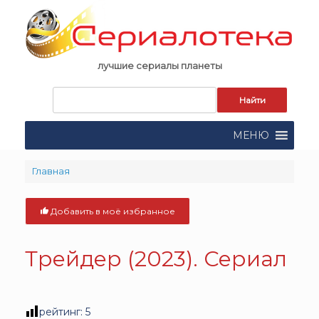
Skip
to
content
лучшие сериалы планеты
Запрос
для
поиска:
МЕНЮ
Главная
Добавить в моё избранное
Трейдер (2023). Сериал
рейтинг:
5