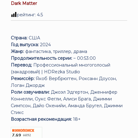
Dark Matter
рейтинг:
4.5
Страна:
США
Год выпуска:
2024
Жанр:
фантастика, триллер, драма
Продолжительность серии:
~ 00:53:00
Перевод:
Профессиональный многоголосый
(закадровый) | HDRezka Studio
Режиссёр:
Якоб Вербрюгген, Роксанн Доусон,
Логан Джордж
Роли озвучивали:
Джоэл Эдгертон, Дженнифер
Коннелли, Оукс Фегли, Алиси Брага, Джимми
Симпсон, Дайо Окенийи, Аманда Бругел, Джимми
Стикс
Возрастная рекомендация:
18+