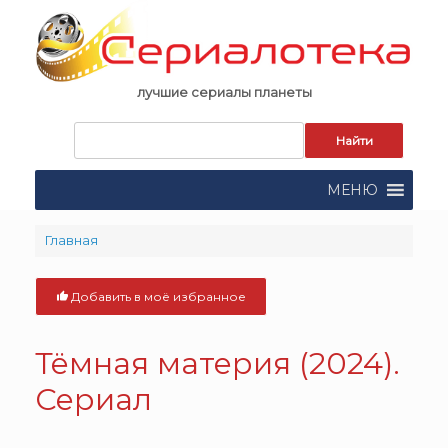
Skip
to
content
лучшие сериалы планеты
Запрос
для
поиска:
МЕНЮ
Главная
Добавить в моё избранное
Тёмная материя (2024).
Сериал