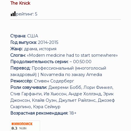
The Knick
рейтинг:
5
Страна:
США
Год выпуска:
2014-2015
Жанр:
драма, история
Слоган:
«Modern medicine had to start somewhere»
Продолжительность серии:
~ 00:50:00
Перевод:
Профессиональный (многоголосый
закадровый) | Novamedia по заказу Amedia
Режиссёр:
Стивен Содерберг
Роли озвучивали:
Джереми Бобб, Лори Финкел,
Стив Гарфанти, Ив Хьюсон, Андре Холлэнд, Эрик
Джонсон, Клайв Оуэн, Джульет Райлэнс, Джозеф
Скарпино, Кэра Сеймур
Возрастная рекомендация:
18+