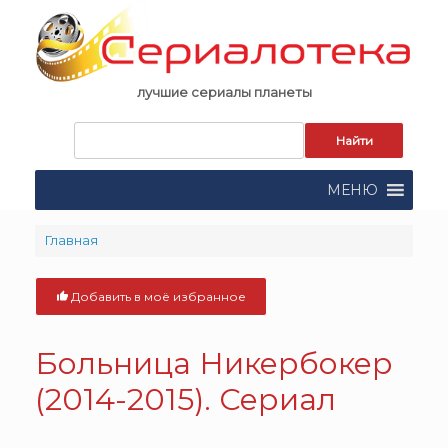
Skip
to
content
лучшие сериалы планеты
Запрос
для
поиска:
МЕНЮ
Главная
Добавить в моё избранное
Больница Никербокер
(2014-2015). Сериал