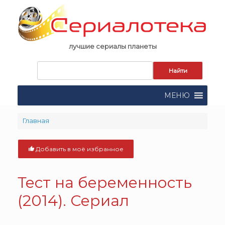
Skip
to
content
лучшие сериалы планеты
Запрос
для
поиска:
МЕНЮ
Главная
Добавить в моё избранное
Тест на беременность
(2014). Сериал