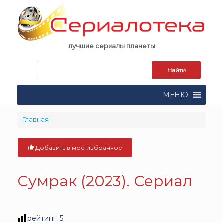
Skip
to
content
лучшие сериалы планеты
Запрос
для
поиска:
МЕНЮ
Главная
Добавить в моё избранное
Сумрак (2023). Сериал
рейтинг:
5