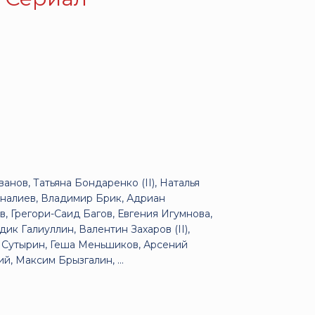
нов, Татьяна Бондаренко (II), Наталья
еналиев, Владимир Брик, Адриан
в, Грегори-Саид Багов, Евгения Игумнова,
к Галиуллин, Валентин Захаров (II),
 Сутырин, Геша Меньшиков, Арсений
, Максим Брызгалин, ...