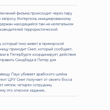
лючений фильма происходит через пару
о запросу Интерпола, инициированному
держан находящийся там на нелегальном
уководителей террористической
 который тихо живет в приморской
ьницу приходит Смит, который сообщает,
бани в Петербурге координирует действия
оправить Синдбада в Питер для
звищу Паук убивает арабского шейха
гент ЦРУ Смит получает от своего босса
ует мятеж, четырех сотрудниц
му это опасное задание...