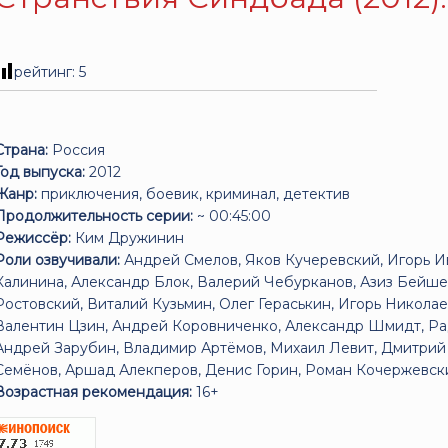
рейтинг:
5
Страна:
Россия
Год выпуска:
2012
Жанр:
приключения, боевик, криминал, детектив
Продолжительность серии:
~ 00:45:00
Режиссёр:
Ким Дружинин
Роли озвучивали:
Андрей Смелов, Яков Кучеревский, Игорь Ива
Калинина, Александр Блок, Валерий Чебурканов, Азиз Бейш
Ростовский, Виталий Кузьмин, Олег Гераськин, Игорь Николае
Валентин Цзин, Андрей Коровниченко, Александр Шмидт, Ради
Андрей Зарубин, Владимир Артёмов, Михаил Левит, Дмитрий
Семёнов, Аршад Алекперов, Денис Горин, Роман Кочержевский
Возрастная рекомендация:
16+