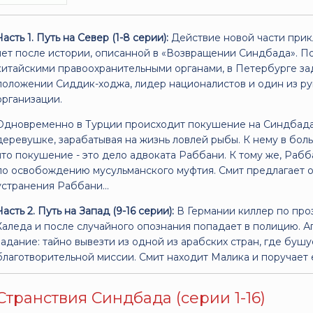
Часть 1. Путь на Север (1-8 серии):
Действие новой части прик
лет после истории, описанной в «Возвращении Синдбада». П
китайскими правоохранительными органами, в Петербурге за
положении Сиддик-ходжа, лидер националистов и один из р
организации.
Одновременно в Турции происходит покушение на Синдбада,
деревушке, зарабатывая на жизнь ловлей рыбы. К нему в бол
что покушение - это дело адвоката Раббани. К тому же, Раб
по освобождению мусульманского муфтия. Смит предлагает 
устранения Раббани...
Часть 2. Путь на Запад (9-16 серии):
В Германии киллер по про
Халеда и после случайного опознания попадает в полицию. А
задание: тайно вывезти из одной из арабских стран, где буш
благотворительной миссии. Смит находит Малика и поручает е
Странствия Синдбада (серии 1-16)