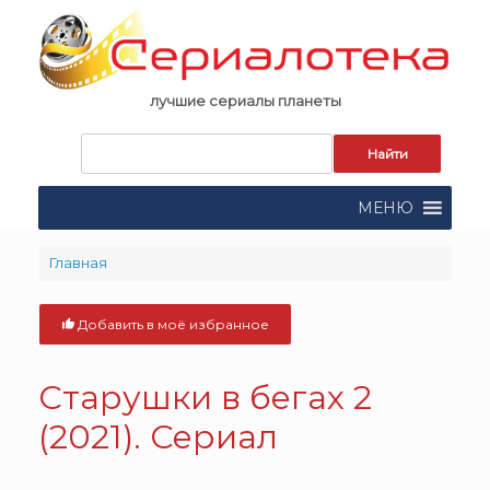
Skip
to
content
лучшие сериалы планеты
Запрос
для
поиска:
МЕНЮ
Главная
Добавить в моё избранное
Старушки в бегах 2
(2021). Сериал