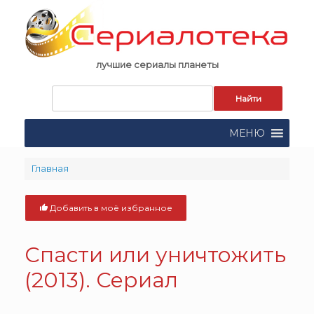
Skip
to
content
лучшие сериалы планеты
Запрос
для
поиска:
МЕНЮ
Главная
Добавить в моё избранное
Спасти или уничтожить
(2013). Сериал