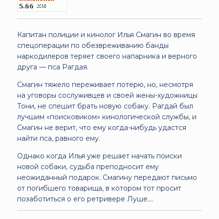
Капитан полиции и кинолог Илья Смагин во время
спецоперации по обезвреживанию банды
наркодилеров теряет своего напарника и верного
друга — пса Рагдая.
Смагин тяжело переживает потерю, но, несмотря
на уговоры сослуживцев и своей жены-художницы
Тони, не спешит брать новую собаку. Рагдай был
лучшим «поисковиком» кинологической службы, и
Смагин не верит, что ему когда-нибудь удастся
найти пса, равного ему.
Однако когда Илья уже решает начать поиски
новой собаки, судьба преподносит ему
неожиданный подарок. Смагину передают письмо
от погибшего товарища, в котором тот просит
позаботиться о его ретривере Луше....