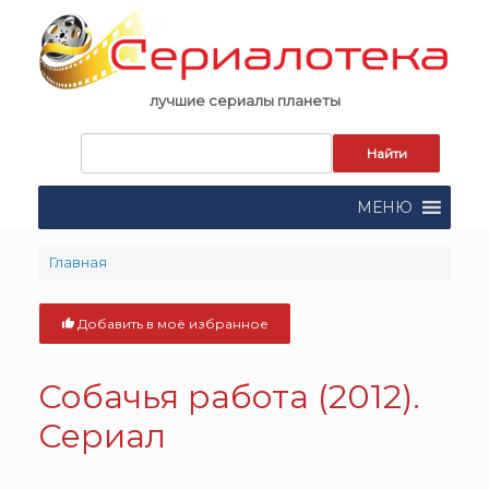
Skip
to
content
лучшие сериалы планеты
Запрос
для
поиска:
МЕНЮ
Главная
Добавить в моё избранное
Собачья работа (2012).
Сериал