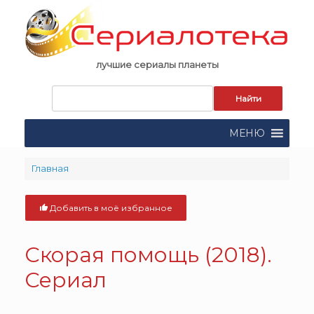
Skip
to
content
лучшие сериалы планеты
Запрос
для
поиска:
МЕНЮ
Главная
Добавить в моё избранное
Скорая помощь (2018).
Сериал