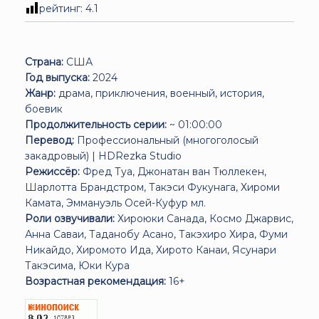
рейтинг:
4.1
Страна:
США
Год выпуска:
2024
Жанр:
драма, приключения, военный, история,
боевик
Продолжительность серии:
~ 01:00:00
Перевод:
Профессиональный (многоголосый
закадровый) | HDRezka Studio
Режиссёр:
Фред Туа, Джонатан ван Тюллекен,
Шарлотта Брандстром, Такэси Фукунага, Хироми
Камата, Эммануэль Осей-Куфур мл.
Роли озвучивали:
Хироюки Санада, Космо Джарвис,
Анна Саваи, Таданобу Асано, Такэхиро Хира, Фуми
Никайдо, Хиромото Ида, Хирото Канаи, Ясунари
Такэсима, Юки Кура
Возрастная рекомендация:
16+