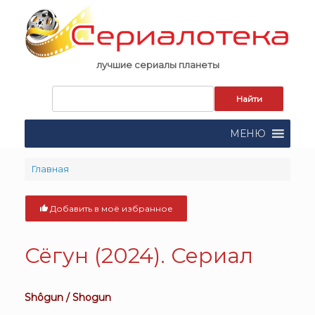
Skip
to
content
лучшие сериалы планеты
Запрос
для
поиска:
МЕНЮ
Главная
Добавить в моё избранное
Сёгун (2024). Сериал
Shôgun / Shogun