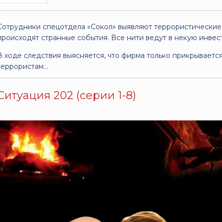
Сотрудники спецотдела «Сокол» выявляют террористические
происходят странные события. Все нити ведут в некую инве
В ходе следствия выясняется, что фирма только прикрывается
террористам...
Ситуация 202 (серии 1-8)