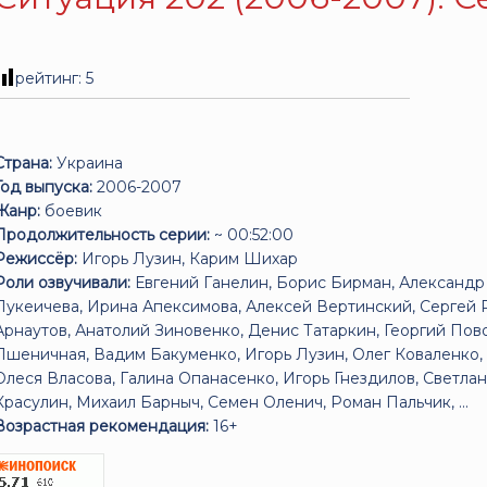
рейтинг:
5
Страна:
Украина
Год выпуска:
2006-2007
Жанр:
боевик
Продолжительность серии:
~ 00:52:00
Режиссёр:
Игорь Лузин, Карим Шихар
Роли озвучивали:
Евгений Ганелин, Борис Бирман, Александр 
Лукеичева, Ирина Апексимова, Алексей Вертинский, Сергей 
Арнаутов, Анатолий Зиновенко, Денис Татаркин, Георгий По
Пшеничная, Вадим Бакуменко, Игорь Лузин, Олег Коваленко,
Олеся Власова, Галина Опанасенко, Игорь Гнездилов, Светла
Красулин, Михаил Барныч, Семен Оленич, Роман Пальчик, ...
Возрастная рекомендация:
16+