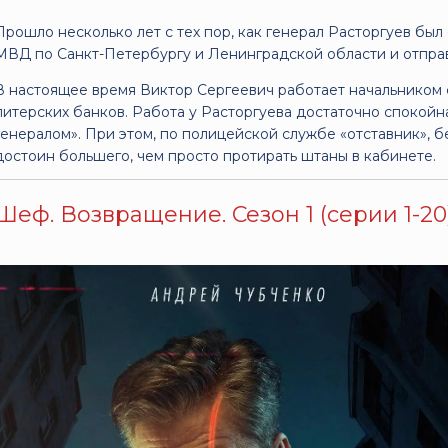
Прошло несколько лет с тех пор, как генерал Расторгуев бы
МВД по Санкт-Петербургу и Ленинградской области и отправ
В настоящее время Виктор Сергеевич работает начальником 
питерских банков. Работа у Расторгуева достаточно спокойн
генералом». При этом, по полицейской службе «отставник», бе
достоин большего, чем просто протирать штаны в кабинете.
Шеф. Возвращение. Сезон 1 (серии 1-20