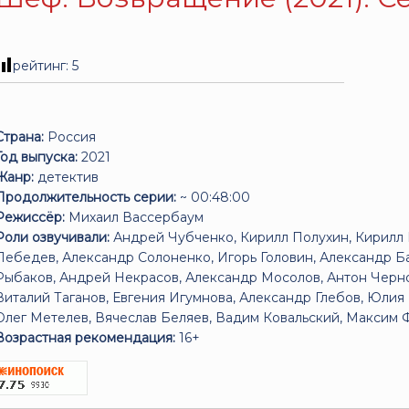
рейтинг:
5
Страна:
Россия
Год выпуска:
2021
Жанр:
детектив
Продолжительность серии:
~ 00:48:00
Режиссёр:
Михаил Вассербаум
Роли озвучивали:
Андрей Чубченко, Кирилл Полухин, Кирилл 
Лебедев, Александр Солоненко, Игорь Головин, Александр 
Рыбаков, Андрей Некрасов, Александр Мосолов, Антон Черно
Виталий Таганов, Евгения Игумнова, Александр Глебов, Юлия
Олег Метелев, Вячеслав Беляев, Вадим Ковальский, Максим 
Возрастная рекомендация:
16+