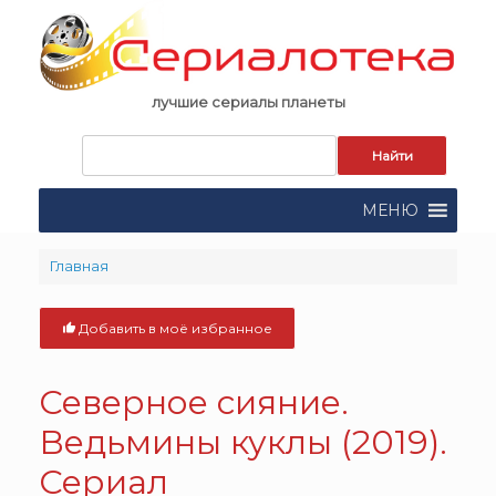
Skip
to
content
лучшие сериалы планеты
Запрос
для
поиска:
МЕНЮ
Главная
Добавить в моё избранное
Северное сияние.
Ведьмины куклы (2019).
Сериал